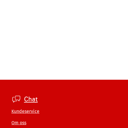
Footer
Chat
private
Kundeservice
Om oss