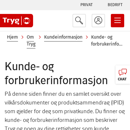
Tabs
Hopp
PRIVAT
BEDRIFT
til
menu
hovedinnhold
Navigasjonssti
Hjem
Om
Kundeinformasjon
Kunde- og
Tryg
forbrukerinformasjon
Kunde- og
forbrukerinformasjon
CHAT
På denne siden finner du en samlet oversikt over
vilkårsdokumenter og produktsammendrag (IPID)
som gjelder for deg som privatkunde. Du finner og
kunde- og forbrukerinformasjon som beskriver
Tryg og noen av dine rettigheter som kunde.