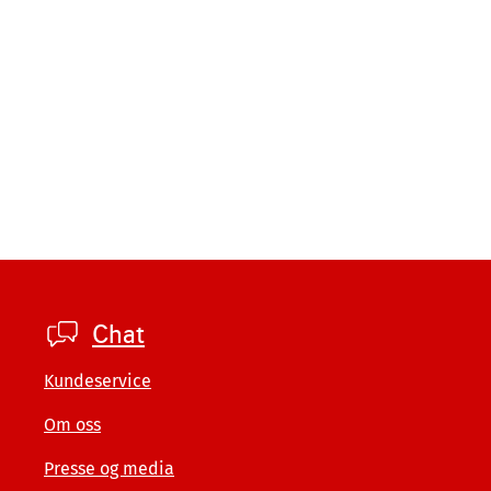
Footer
Chat
private
Kundeservice
Om oss
Presse og media