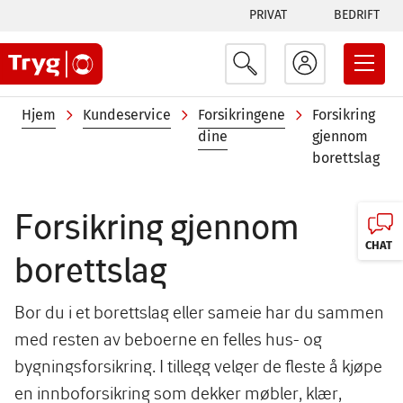
Tabs
Hopp
PRIVAT
BEDRIFT
til
menu
hovedinnhold
Navigasjonssti
Hjem
Kundeservice
Forsikringene
Forsikring
dine
gjennom
borettslag
Forsikring gjennom
CHAT
borettslag
Bor du i et borettslag eller sameie har du sammen
med resten av beboerne en felles hus- og
bygningsforsikring. I tillegg velger de fleste å kjøpe
en innboforsikring som dekker møbler, klær,