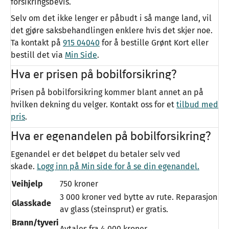
forsikringsbevis.
Selv om det ikke lenger er påbudt i så mange land, vil
det gjøre saksbehandlingen enklere hvis det skjer noe.
Ta kontakt på
915 04040
for å bestille Grønt Kort eller
bestill det via
Min Side
.
Hva er prisen på bobilforsikring?
Prisen på bobilforsikring kommer blant annet an på
hvilken dekning du velger. Kontakt oss for et
tilbud med
pris
.
Hva er egenandelen på bobilforsikring?
Egenandel er det beløpet du betaler selv ved
skade.
Logg inn på Min side for å se din egenandel.
Veihjelp
750 kroner
3 000 kroner ved bytte av rute. Reparasjon
Glasskade
av glass (steinsprut) er gratis.
Brann/tyveri
Avtales fra 4 000 kroner