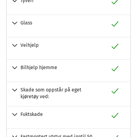
Tyveri
Glass
Veihjelp
Bilhjelp hjemme
Skade som oppstår på eget
kjøretøy ved:
Fuktskade
Fastmontert utstyr med inntil 50