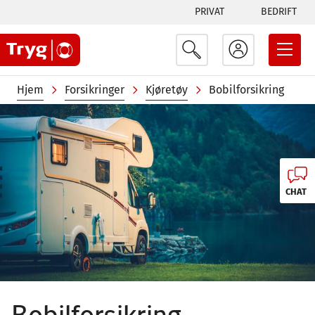
Tabs
Hopp
PRIVAT
BEDRIFT
til
menu
hovedinnhold
Navigasjonssti
Hjem
Forsikringer
Kjøretøy
Bobilforsikring
Image
CHAT
Bobilforsikring